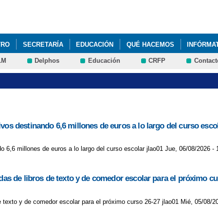
Pasar al
contenido
principal
TRO
SECRETARÍA
EDUCACIÓN
QUÉ HACEMOS
INFÓRMA
LM
Delphos
Educación
CRFP
Contact
vos destinando 6,6 millones de euros a lo largo del curso esco
 6,6 millones de euros a lo largo del curso escolar jlao01 Jue, 06/08/2026 - 
udas de libros de texto y de comedor escolar para el próximo cu
de texto y de comedor escolar para el próximo curso 26-27 jlao01 Mié, 05/08/2