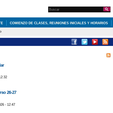
Search this site
Formulario de
búsqueda
TE
COMIENZO DE CLASES, REUNIONES INICIALES Y HORARIOS
o
lar
12:32
rso 26-27
026 - 12:47