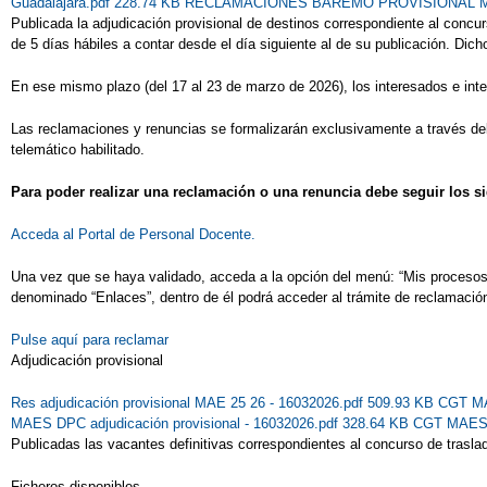
Guadalajara.pdf 228.74 KB
RECLAMACIONES BAREMO PROVISIONAL MAES
Publicada la adjudicación provisional de destinos correspondiente al conc
de 5 días hábiles a contar desde el día siguiente al de su publicación. Dich
En ese mismo plazo (del 17 al 23 de marzo de 2026), los interesados e inte
Las reclamaciones y renuncias se formalizarán exclusivamente a través del t
telemático habilitado.
Para poder realizar una reclamación o una renuncia debe seguir los s
Acceda al Portal de Personal Docente.
Una vez que se haya validado, acceda a la opción del menú: “Mis procesos” 
denominado “Enlaces”, dentro de él podrá acceder al trámite de reclamació
Pulse aquí para reclamar
Adjudicación provisional
Res adjudicación provisional MAE 25 26 - 16032026.pdf 509.93 KB
CGT MAE
MAES DPC adjudicación provisional - 16032026.pdf 328.64 KB
CGT MAES D
Publicadas las vacantes definitivas correspondientes al concurso de trasl
Ficheros disponibles