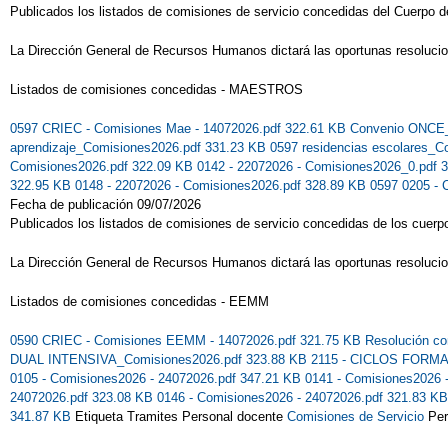
Publicados los listados de comisiones de servicio concedidas del Cuerpo d
La Dirección General de Recursos Humanos dictará las oportunas resoluci
Listados de comisiones concedidas - MAESTROS
0597 CRIEC - Comisiones Mae - 14072026.pdf 322.61 KB
Convenio ONCE_
aprendizaje_Comisiones2026.pdf 331.23 KB
0597 residencias escolares_
Comisiones2026.pdf 322.09 KB
0142 - 22072026 - Comisiones2026_0.pdf 
322.95 KB
0148 - 22072026 - Comisiones2026.pdf 328.89 KB
0597 0205 - 
Fecha de publicación 09/07/2026
Publicados los listados de comisiones de servicio concedidas de los cuerp
La Dirección General de Recursos Humanos dictará las oportunas resoluci
Listados de comisiones concedidas - EEMM
0590 CRIEC - Comisiones EEMM - 14072026.pdf 321.75 KB
Resolución co
DUAL INTENSIVA_Comisiones2026.pdf 323.88 KB
2115 - CICLOS FORMA
0105 - Comisiones2026 - 24072026.pdf 347.21 KB
0141 - Comisiones2026 
24072026.pdf 323.08 KB
0146 - Comisiones2026 - 24072026.pdf 321.83 K
341.87 KB
Etiqueta Tramites Personal docente
Comisiones de Servicio
Per