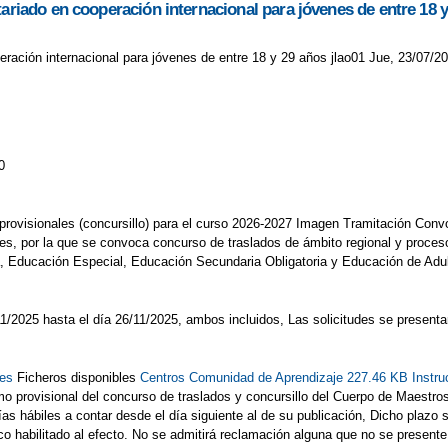
tariado en cooperación internacional para jóvenes de entre 18 
eración internacional para jóvenes de entre 18 y 29 años jlao01 Jue, 23/07/20
0
s provisionales (concursillo) para el curso 2026-2027 Imagen Tramitación Con
es, por la que se convoca concurso de traslados de ámbito regional y proceso
ia, Educación Especial, Educación Secundaria Obligatoria y Educación de Ad
7/11/2025 hasta el día 26/11/2025, ambos incluidos, Las solicitudes se presen
tes
Ficheros disponibles
Centros Comunidad de Aprendizaje 227.46 KB
Instr
o provisional del concurso de traslados y concursillo del Cuerpo de Maestro
s hábiles a contar desde el día siguiente al de su publicación, Dicho plazo se 
 habilitado al efecto. No se admitirá reclamación alguna que no se presente p