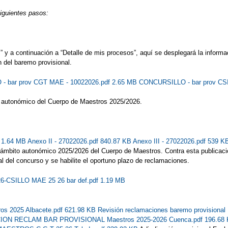
siguientes pasos:
y a continuación a “Detalle de mis procesos”, aquí se desplegará la informac
 del baremo provisional.
 bar prov CGT MAE - 10022026.pdf 2.65 MB
CONCURSILLO - bar prov CS
o autonómico del Cuerpo de Maestros 2025/2026.
f 1.64 MB
Anexo II - 27022026.pdf 840.87 KB
Anexo III - 27022026.pdf 539 
e ámbito autonómico 2025/2026 del Cuerpo de Maestros. Contra esta publicaci
al del concurso y se habilite el oportuno plazo de reclamaciones.
26-CSILLO MAE 25 26 bar def.pdf 1.19 MB
ros 2025 Albacete.pdf 621.98 KB
Revisión reclamaciones baremo provision
ON RECLAM BAR PROVISIONAL Maestros 2025-2026 Cuenca.pdf 196.68