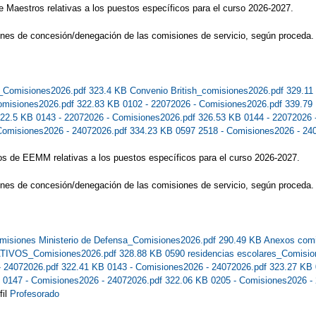
e Maestros relativas a los puestos específicos para el curso 2026-2027.
ones de concesión/denegación de las comisiones de servicio, según proceda.
Comisiones2026.pdf 323.4 KB
Convenio British_comisiones2026.pdf 329.1
Comisiones2026.pdf 322.83 KB
0102 - 22072026 - Comisiones2026.pdf 339.7
322.5 KB
0143 - 22072026 - Comisiones2026.pdf 326.53 KB
0144 - 22072026
Comisiones2026 - 24072026.pdf 334.23 KB
0597 2518 - Comisiones2026 - 24
os de EEMM relativas a los puestos específicos para el curso 2026-2027.
ones de concesión/denegación de las comisiones de servicio, según proceda.
misiones Ministerio de Defensa_Comisiones2026.pdf 290.49 KB
Anexos comi
TIVOS_Comisiones2026.pdf 328.88 KB
0590 residencias escolares_Comisi
- 24072026.pdf 322.41 KB
0143 - Comisiones2026 - 24072026.pdf 323.27 KB
B
0147 - Comisiones2026 - 24072026.pdf 322.06 KB
0205 - Comisiones2026 -
fil
Profesorado