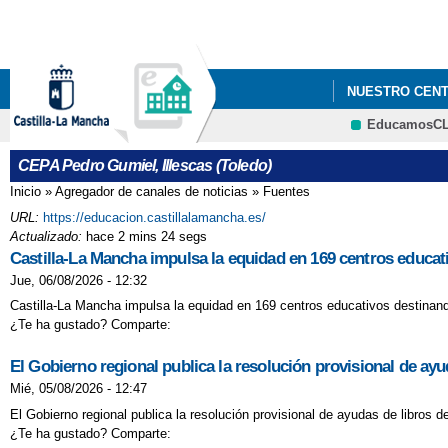
NUESTRO CEN
EducamosC
CEPA Pedro Gumiel, Illescas (Toledo)
Inicio
»
Agregador de canales de noticias
»
Fuentes
Se encuentra usted aquí
URL:
https://educacion.castillalamancha.es/
Actualizado:
hace 2 mins 24 segs
Castilla-La Mancha impulsa la equidad en 169 centros educati
Jue, 06/08/2026 - 12:32
Castilla-La Mancha impulsa la equidad en 169 centros educativos destinando
¿Te ha gustado? Comparte:
El Gobierno regional publica la resolución provisional de ay
Mié, 05/08/2026 - 12:47
El Gobierno regional publica la resolución provisional de ayudas de libros 
¿Te ha gustado? Comparte: