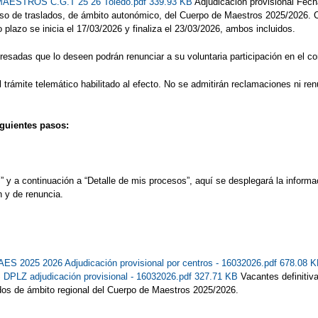
TROS C.G.T 25 26 Toledo.pdf 339.93 KB
Adjudicación provisional Fech
urso de traslados, de ámbito autonómico, del Cuerpo de Maestros 2025/2026. C
o plazo se inicia el 17/03/2026 y finaliza el 23/03/2026, ambos incluidos.
resadas que lo deseen podrán renunciar a su voluntaria participación en el c
rámite telemático habilitado al efecto. No se admitirán reclamaciones ni renu
iguientes pasos:
y a continuación a “Detalle de mis procesos”, aquí se desplegará la informac
n y de renuncia.
S 2025 2026 Adjudicación provisional por centros - 16032026.pdf 678.08 
PLZ adjudicación provisional - 16032026.pdf 327.71 KB
Vacantes definitiv
ados de ámbito regional del Cuerpo de Maestros 2025/2026.