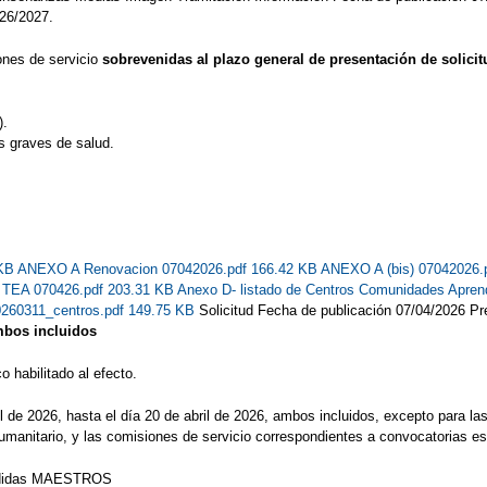
026/2027.
ones de servicio
sobrevenidas al plazo general de presentación de solici
).
s graves de salud.
 KB
ANEXO A Renovacion 07042026.pdf 166.42 KB
ANEXO A (bis) 07042026.
s TEA 070426.pdf 203.31 KB
Anexo D- listado de Centros Comunidades Apren
0260311_centros.pdf 149.75 KB
Solicitud Fecha de publicación 07/04/2026 Pre
ambos incluidos
 habilitado al efecto.
il de 2026, hasta el día 20 de abril de 2026, ambos incluidos, excepto para la
umanitario, y las comisiones de servicio correspondientes a convocatorias es
edidas MAESTROS