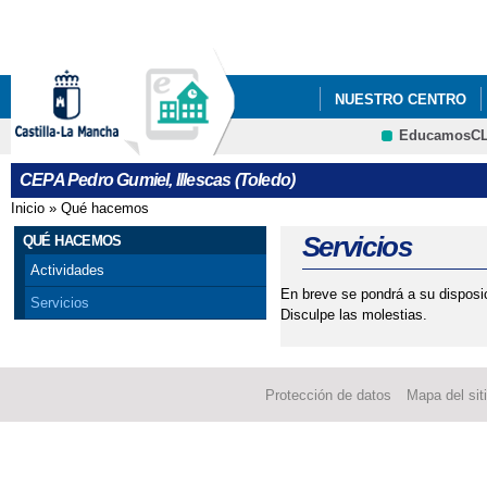
Pa
co
pri
NUESTRO CENTRO
EducamosC
COMIENZO DE CLASES
CEPA Pedro Gumiel, Illescas (Toledo)
Inicio
»
Qué hacemos
Se encuentra usted aquí
Servicios
QUÉ HACEMOS
Actividades
En breve se pondrá a su disposic
Servicios
Disculpe las molestias.
Protección de datos
Mapa del sit