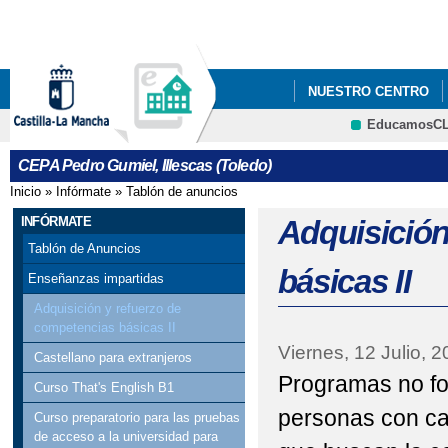
Pa
co
pri
NUESTRO CENTRO
EducamosC
COMIENZO DE CLASES
CEPA Pedro Gumiel, Illescas (Toledo)
Inicio
»
Infórmate
»
Tablón de anuncios
Se encuentra usted aquí
INFÓRMATE
Adquisición
Tablón de Anuncios
básicas II
Enseñanzas impartidas
Adquisición y refuerzo de
competencias básicas II
Viernes, 12 Julio, 
Castellano para extranjeros
Programas no f
Curso That's English B1
personas con ca
Curso preparatorio para las pruebas
de acceso a la universidad para