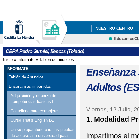
Pa
co
pri
NUESTRO CENTRO
EducamosC
COMIENZO DE CLASES
CEPA Pedro Gumiel, Illescas (Toledo)
Inicio
»
Infórmate
»
Tablón de anuncios
Se encuentra usted aquí
INFÓRMATE
Enseñanza S
Tablón de Anuncios
Adultos (E
Enseñanzas impartidas
Adquisición y refuerzo de
competencias básicas II
Viernes, 12 Julio, 
Castellano para extranjeros
1. Modalidad P
Curso That's English B1
Curso preparatorio para las pruebas
Impartimos el mó
de acceso a la universidad para