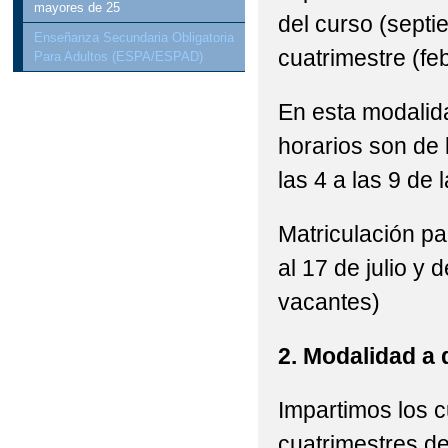
mayores de 25
del curso (septi
Enseñanza Secundaria Obligatoria
cuatrimestre (fe
Para Adultos (ESPA/ESPAD)
En esta modalida
horarios son de 
las 4 a las 9 de 
Matriculación pa
al 17 de julio y 
vacantes)
2. Modalidad a 
Impartimos los c
cuatrimestres de