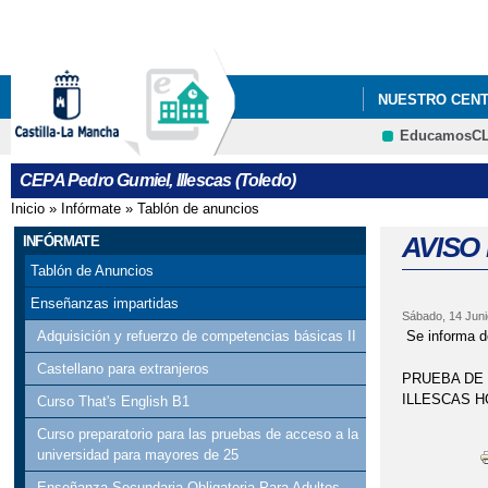
NUESTRO CEN
EducamosC
CEPA Pedro Gumiel, Illescas (Toledo)
Inicio
»
Infórmate
»
Tablón de anuncios
Se encuentra usted aquí
AVISO
INFÓRMATE
Tablón de Anuncios
Enseñanzas impartidas
Sábado, 14 Juni
Se informa de
Adquisición y refuerzo de competencias básicas II
Castellano para extranjeros
PRUEBA DE 
ILLESCAS H
Curso That's English B1
Curso preparatorio para las pruebas de acceso a la
universidad para mayores de 25
Enseñanza Secundaria Obligatoria Para Adultos