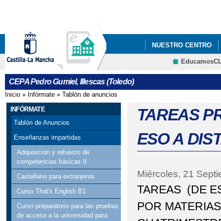
Pa
co
pri
NUESTRO CENTRO
EducamosC
COMIENZO DE CLASES
CEPA Pedro Gumiel, Illescas (Toledo)
Inicio
»
Infórmate
»
Tablón de anuncios
Se encuentra usted aquí
INFÓRMATE
TAREAS P
Tablón de Anuncios
ESO A DIS
Enseñanzas impartidas
Adquisición y refuerzo de
competencias básicas II
Miércoles, 21 Sept
Castellano para extranjeros
TAREAS (DE E
Curso That's English B1
POR MATERIAS
Curso preparatorio para las pruebas
de acceso a la universidad para