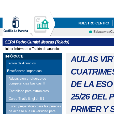
Pa
co
pri
NUESTRO CENTRO
EducamosC
COMIENZO DE CLASES
CEPA Pedro Gumiel, Illescas (Toledo)
Inicio
»
Infórmate
»
Tablón de anuncios
Se encuentra usted aquí
INFÓRMATE
AULAS VIR
Tablón de Anuncios
CUATRIME
Enseñanzas impartidas
Adquisición y refuerzo de
DE LA ESO
competencias básicas II
Castellano para extranjeros
25/26 DEL
Curso That's English B1
PRIMER Y 
Curso preparatorio para las pruebas
de acceso a la universidad para